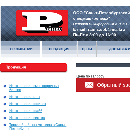
ООО "Санкт-Петербургский
спецмашкрепежа"
Основан Никифоровым А.Л. в 19
E-mail:
rainis.spb@mail.ru
Пн-Пт с 8:00 до 16:00
О КОМПАНИИ
ПРОДУКЦИЯ
ЦЕНЫ
ДОСТАВКА И
Продукция
Цена по запросу
Обратный зв
Изготовление высокопрочных
болтов
Изготовление гаек
Изготовление шпилек
Изготовление шайб
Изготовление винтов
Термообработка металла в Санкт-
Петербурге