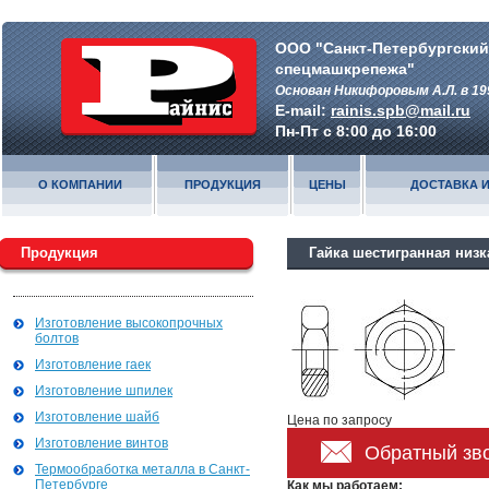
ООО "Санкт-Петербургский
спецмашкрепежа"
Основан Никифоровым А.Л. в 19
E-mail:
rainis.spb@mail.ru
Пн-Пт с 8:00 до 16:00
О КОМПАНИИ
ПРОДУКЦИЯ
ЦЕНЫ
ДОСТАВКА И
Продукция
Гайка шестигранная низк
Изготовление высокопрочных
болтов
Изготовление гаек
Изготовление шпилек
Изготовление шайб
Цена по запросу
Изготовление винтов
Обратный зв
Термообработка металла в Санкт-
Петербурге
Как мы работаем: