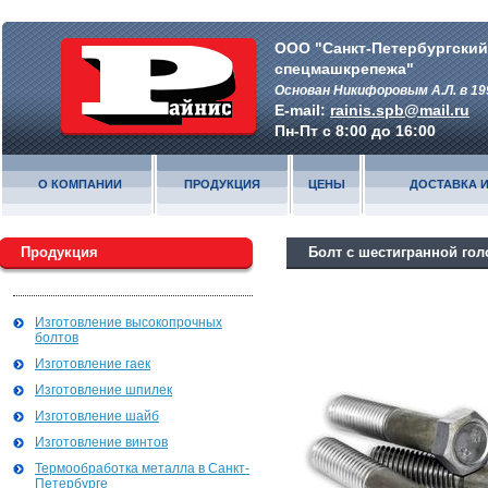
ООО "Санкт-Петербургский
спецмашкрепежа"
Основан Никифоровым А.Л. в 19
E-mail:
rainis.spb@mail.ru
Пн-Пт с 8:00 до 16:00
О КОМПАНИИ
ПРОДУКЦИЯ
ЦЕНЫ
ДОСТАВКА И
Продукция
Болт с шестигранной гол
Изготовление высокопрочных
болтов
Изготовление гаек
Изготовление шпилек
Изготовление шайб
Изготовление винтов
Термообработка металла в Санкт-
Петербурге