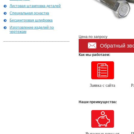
Листовая штамповка деталей
Специальная оснастка
Бесцентровая шлифовка
Изготовление изделий по
чертежам
Цена по запросу
Обратный зв
Как мы работаем:
Заявка с сайта
Р
Наши преимущества:
Выгодные цены от
П