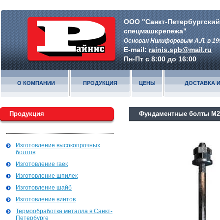
ООО "Санкт-Петербургский
спецмашкрепежа"
Основан Никифоровым А.Л. в 19
E-mail:
rainis.spb@mail.ru
Пн-Пт с 8:00 до 16:00
О КОМПАНИИ
ПРОДУКЦИЯ
ЦЕНЫ
ДОСТАВКА И
Продукция
Фундаментные болты М2
Изготовление высокопрочных
болтов
Изготовление гаек
Изготовление шпилек
Изготовление шайб
Изготовление винтов
Термообработка металла в Санкт-
Петербурге