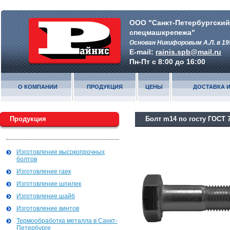
ООО "Санкт-Петербургский
спецмашкрепежа"
Основан Никифоровым А.Л. в 19
E-mail:
rainis.spb@mail.ru
Пн-Пт с 8:00 до 16:00
О КОМПАНИИ
ПРОДУКЦИЯ
ЦЕНЫ
ДОСТАВКА И
Продукция
Болт m14 по госту ГОСТ 
Изготовление высокопрочных
болтов
Изготовление гаек
Изготовление шпилек
Изготовление шайб
Изготовление винтов
Термообработка металла в Санкт-
Петербурге